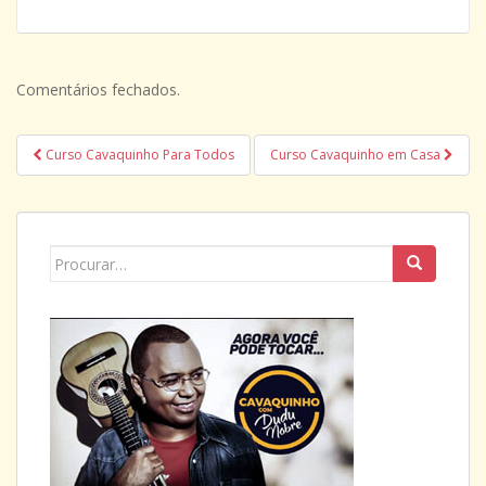
Comentários fechados.
Navegação
Curso Cavaquinho Para Todos
Curso Cavaquinho em Casa
de
Post
Search
for: